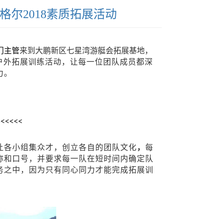
格尔2018素质拓展活动
门主管
来到大鹏新区七星湾游艇会拓展基地，
户外拓展训练活动，让每一位团队成员都深
力。
<<<<<
城
让各小组集众才，创立各自的
团队文化
，
每
称和口号，并要求每一队在短时间内确定队
务之中，因为只有同心同力才能完成拓展训