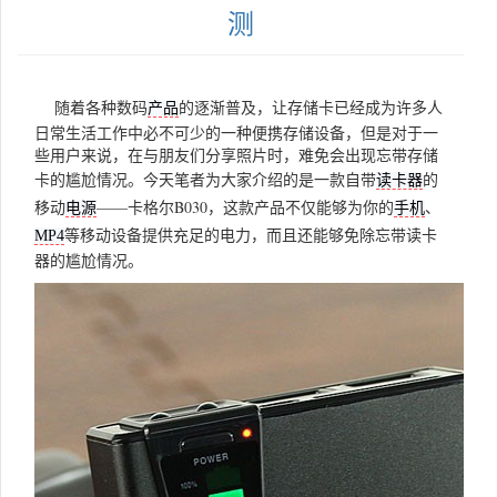
测
随着各种数码
的逐渐普及，让存储卡已经成为许多人
产品
日常生活工作中必不可少的一种便携存储设备，但是对于一
些用户来说，在与朋友们分享照片时，难免会出现忘带存储
卡的尴尬情况。今天笔者为大家介绍的是一款自带
的
读卡器
移动
——卡格尔B030，这款产品不仅能够为你的
、
电源
手机
等移动设备提供充足的电力，而且还能够免除忘带读卡
MP4
器的尴尬情况。