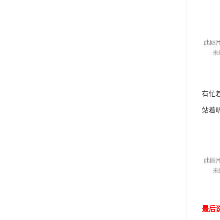
有忙
站着
最后