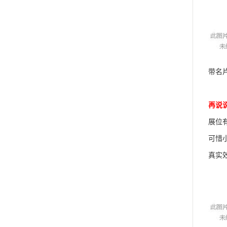
带名
再说
展位
可惜
真实