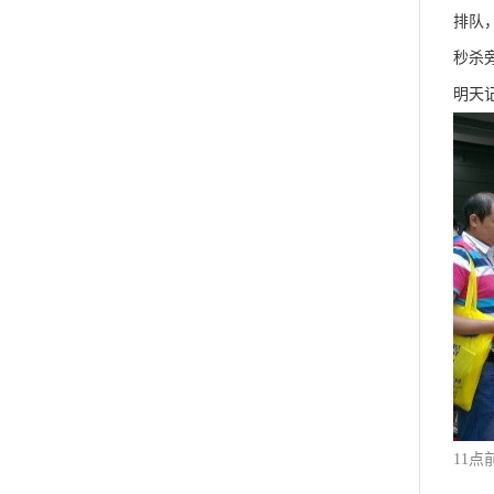
排队
秒杀
明天
11
点