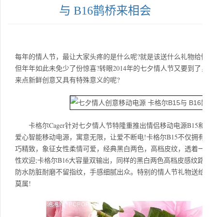
与 B16鹊桥来相会
每年的情人节，最让大家头疼的是什么呢?就是该送什么礼物给情人
但年年如此未免少了份惊喜?转眼2014年的七夕情人节又要到了，G
来点新鲜创意又具有特殊意义的呢?
卡格尔Cager针对七夕情人节特隆重推出情侣移动
电源
B15和B
爱心智能移动
电源
，寓意无限，让爱不断电!卡格尔B15不仅拥有720
巧精致，象征女性柔情可爱，经典黑白两色，高档皮纹，透着一股
性欢迎;卡格尔B16大容量双输出，同样的黑白两色高档皮感纹路，
防水防脏耐磨不留指纹，手感细腻出众。特别的情人节礼物送给最
莫属!