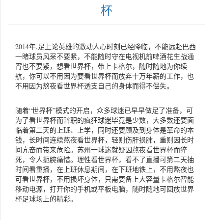
杯
2014年,足上论英雄的激动人心时刻已经降临，不能远赴巴西
一睹球员风采不要紧，不能随时守在电视机前啤酒花生战通
宵也不要紧，想看世界杯，带上卡格尔，随时随地为你续
航，你可以不用因为要看世界杯而放弃十万年薪的工作，也
不用因为熬夜看世界杯透支自己的身体而得不偿失。
随着“世界杯”模式的开启，众多球迷已早早做足了准备，可
为了看世界杯而辞职的疯狂球迷毕竟是少数，大多数还要面
临着第二天的上班、上学，同时还要顾及到身体是革命的本
钱，长时间连续熬夜看世界杯，轻则伤肝损肺，重则因长时
间亢奋而带来危险。苏州一球迷就疑因熬夜看世界杯而猝
死，令人扼腕痛惜。理性看世界杯，看不了直播可第二天抽
时间看重播，在上班休息期间，在下班地铁上，不用熬夜也
可看世界杯，不用损坏身体，只需要备上大容量卡格尔智能
移动电源，打开你的手机或平板电脑，随时随地可回放世界
杯足球场上的精彩。