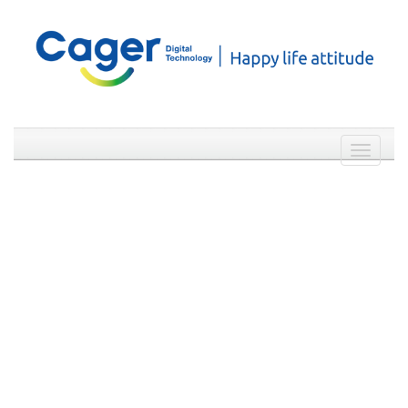
Weibo
WeChat
简体中文
Toggle
navigati