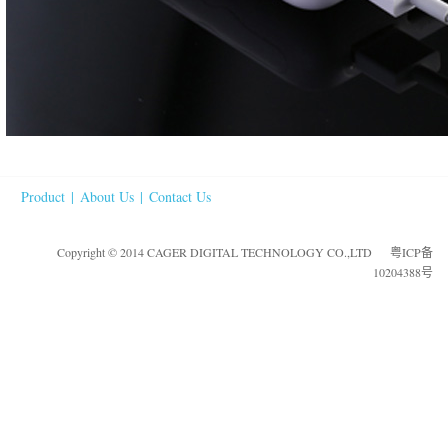
Product
|
About Us
|
Contact Us
Copyright © 2014 CAGER DIGITAL TECHNOLOGY CO.,LTD
粤ICP备
10204388号