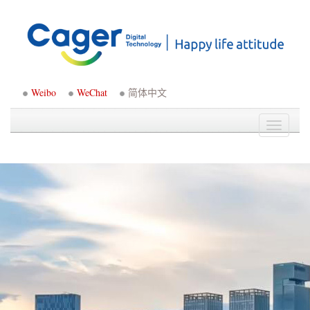
Weibo
WeChat
简体中文
Toggle
navigati